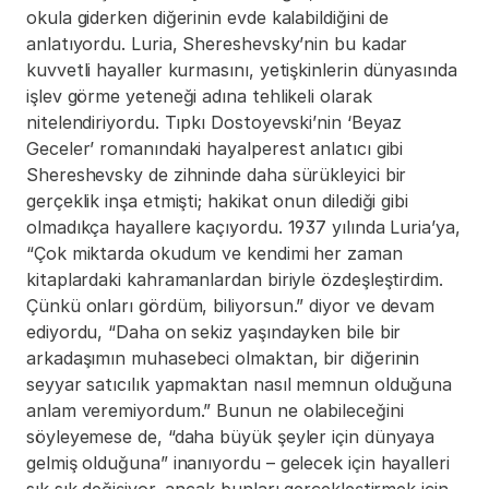
okula giderken diğerinin evde kalabildiğini de 
anlatıyordu. Luria, Shereshevsky’nin bu kadar 
kuvvetli hayaller kurmasını, yetişkinlerin dünyasında 
işlev görme yeteneği adına tehlikeli olarak 
nitelendiriyordu. Tıpkı Dostoyevski’nin ‘Beyaz 
Geceler’ romanındaki hayalperest anlatıcı gibi 
Shereshevsky de zihninde daha sürükleyici bir 
gerçeklik inşa etmişti; hakikat onun dilediği gibi 
olmadıkça hayallere kaçıyordu. 1937 yılında Luria’ya, 
“Çok miktarda okudum ve kendimi her zaman 
kitaplardaki kahramanlardan biriyle özdeşleştirdim. 
Çünkü onları gördüm, biliyorsun.” diyor ve devam 
ediyordu, “Daha on sekiz yaşındayken bile bir 
arkadaşımın muhasebeci olmaktan, bir diğerinin 
seyyar satıcılık yapmaktan nasıl memnun olduğuna 
anlam veremiyordum.” Bunun ne olabileceğini 
söyleyemese de, “daha büyük şeyler için dünyaya 
gelmiş olduğuna” inanıyordu – gelecek için hayalleri 