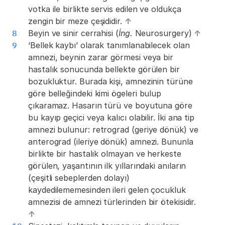
votka ile birlikte servis edilen ve oldukça 
zengin bir meze çeşididir. 
↑
8
Beyin ve sinir cerrahisi (
İng. 
Neurosurgery) 
↑
9
‘Bellek kaybı’ olarak tanımlanabilecek olan 
amnezi, beynin zarar görmesi veya bir 
hastalık sonucunda bellekte görülen bir 
bozukluktur. Burada kişi, amnezinin türüne 
göre belleğindeki kimi ögeleri bulup 
çıkaramaz. Hasarın türü ve boyutuna göre 
bu kayıp geçici veya kalıcı olabilir. İki ana tip 
amnezi bulunur: retrograd (geriye dönük) ve 
anterograd (ileriye dönük) amnezi. Bununla 
birlikte bir hastalık olmayan ve herkeste 
görülen, yaşantının ilk yıllarındaki anıların 
(çeşitli sebeplerden dolayı) 
kaydedilememesinden ileri gelen çocukluk 
amnezisi de amnezi türlerinden bir ötekisidir. 
↑