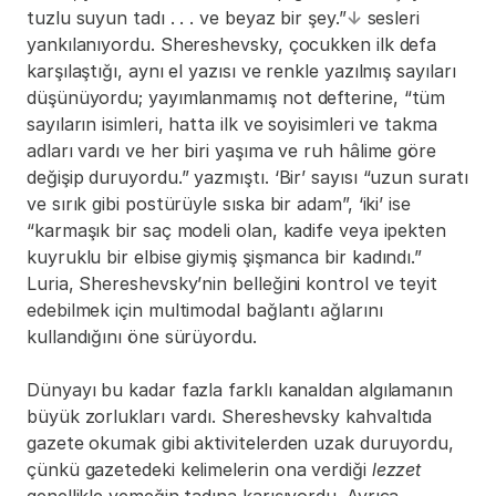
tuzlu suyun tadı . . . ve beyaz bir şey.”
↓
 sesleri 
yankılanıyordu. Shereshevsky, çocukken ilk defa 
karşılaştığı, aynı el yazısı ve renkle yazılmış sayıları 
düşünüyordu; yayımlanmamış not defterine, “tüm 
sayıların isimleri, hatta ilk ve soyisimleri ve takma 
adları vardı ve her biri yaşıma ve ruh hâlime göre 
değişip duruyordu.” yazmıştı. ‘Bir’ sayısı “uzun suratı 
ve sırık gibi postürüyle sıska bir adam”, ‘iki’ ise 
“karmaşık bir saç modeli olan, kadife veya ipekten 
kuyruklu bir elbise giymiş şişmanca bir kadındı.” 
Luria, Shereshevsky’nin belleğini kontrol ve teyit 
edebilmek için multimodal bağlantı ağlarını 
kullandığını öne sürüyordu.
Dünyayı bu kadar fazla farklı kanaldan algılamanın 
büyük zorlukları vardı. Shereshevsky kahvaltıda 
gazete okumak gibi aktivitelerden uzak duruyordu, 
çünkü gazetedeki kelimelerin ona verdiği 
lezzet 