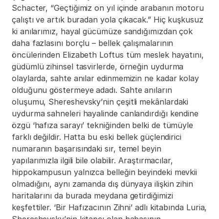
Schacter, “Geçtiğimiz on yıl içinde arabanın motoru 
çalıştı ve artık buradan yola çıkacak.” Hiç kuşkusuz 
ki anılarımız, hayal gücümüze sandığımızdan çok 
daha fazlasını borçlu – bellek çalışmalarının 
öncülerinden Elizabeth Loftus tüm meslek hayatını, 
güdümlü zihinsel tasvirlerde, örneğin uydurma 
olaylarda, sahte anılar edinmemizin ne kadar kolay 
olduğunu göstermeye adadı. Sahte anıların 
oluşumu, Shereshevsky’nin çeşitli mekânlardaki 
uydurma sahneleri hayalinde canlandırdığı kendine 
özgü ‘hafıza sarayı’ tekniğinden belki de tümüyle 
farklı değildir. Hatta bu eski bellek güçlendirici 
numaranın başarısındaki sır, temel beyin 
yapılarımızla ilgili bile olabilir. Araştırmacılar, 
hippokampusun yalnızca belleğin beyindeki mevkii 
olmadığını, aynı zamanda dış dünyaya ilişkin zihin 
haritalarını da burada meydana getirdiğimizi 
keşfettiler. ‘Bir Hafızacının Zihni’ adlı kitabında Luria, 