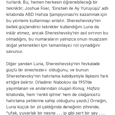
turlardı. Bu, hemen herkesin öğrenebileceği bir 
tekniktir; Joshue Foer, ‘Einstein ile Ay Yürüyüşü’ adlı 
kitabında ABD Hafıza Şampiyonası’nı kazanmak için 
bu yöntemi kullanmayı anlatır. Shereshevsky’nin 
bellek güçlendirici teknikler kullandığını Luria da 
inkâr etmez, ancak Shereshevsky’nin asıl sırrının bu 
olmadığını, bu numaraların yalnızca onun muazzam 
doğal yetenekleri için tamamlayıcı rol oynadığını 
savunur.
Diğer yandan Luria, Shereshevsky’nin fevkalade 
güçlü bir sinestezisi
↓
 olduğunu, ve bunun 
Shereshevsky’nin hatırlama kabiliyetiyle ilişkisini fark 
ettiğini belirtir. (Vladimir Nabokov da 1951’de 
yayımlanan ve anılarından oluşan 
Konuş, Hafıza
kitabında, hem ‘renkli işitme’ hem de olağanüstü 
hatırlama yetilerine sahip olduğunu yazdı.) Örneğin, 
Luria küçük bir zil çaldığında deneğinin zihninde, 
“ufak, yuvarlak bir nesne . . . ip gibi sert bir şey . . . 