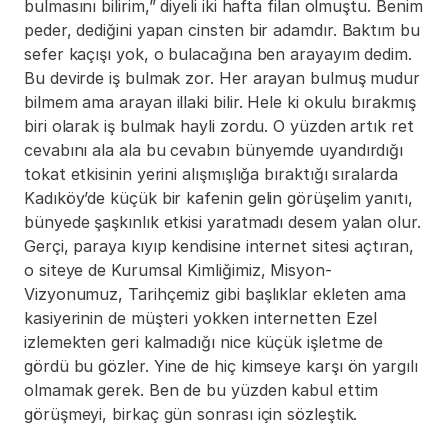
bulmasını bilirim,” diyeli iki hafta filan olmuştu. Benim 
peder, dediğini yapan cinsten bir adamdır. Baktım bu 
sefer kaçışı yok, o bulacağına ben arayayım dedim. 
Bu devirde iş bulmak zor. Her arayan bulmuş mudur 
bilmem ama arayan illaki bilir. Hele ki okulu bırakmış 
biri olarak iş bulmak hayli zordu. O yüzden artık ret 
cevabını ala ala bu cevabın bünyemde uyandırdığı 
tokat etkisinin yerini alışmışlığa bıraktığı sıralarda 
Kadıköy’de küçük bir kafenin gelin görüşelim yanıtı, 
bünyede şaşkınlık etkisi yaratmadı desem yalan olur. 
Gerçi, paraya kıyıp kendisine internet sitesi açtıran, 
o siteye de Kurumsal Kimliğimiz, Misyon-
Vizyonumuz, Tarihçemiz gibi başlıklar ekleten ama 
kasiyerinin de müşteri yokken internetten Ezel 
izlemekten geri kalmadığı nice küçük işletme de 
gördü bu gözler. Yine de hiç kimseye karşı ön yargılı 
olmamak gerek. Ben de bu yüzden kabul ettim 
görüşmeyi, birkaç gün sonrası için sözleştik.