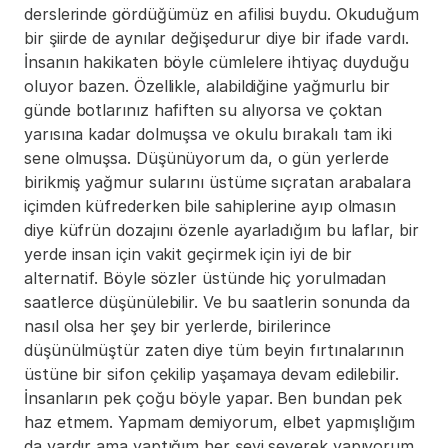
derslerinde gördüğümüz en afilisi buydu. Okuduğum 
bir şiirde de aynılar değişedurur diye bir ifade vardı. 
İnsanın hakikaten böyle cümlelere ihtiyaç duyduğu 
oluyor bazen. Özellikle, alabildiğine yağmurlu bir 
günde botlarınız hafiften su alıyorsa ve çoktan 
yarısına kadar dolmuşsa ve okulu bırakalı tam iki 
sene olmuşsa. Düşünüyorum da, o gün yerlerde 
birikmiş yağmur sularını üstüme sıçratan arabalara 
içimden küfrederken bile sahiplerine ayıp olmasın 
diye küfrün dozajını özenle ayarladığım bu laflar, bir 
yerde insan için vakit geçirmek için iyi de bir 
alternatif. Böyle sözler üstünde hiç yorulmadan 
saatlerce düşünülebilir. Ve bu saatlerin sonunda da 
nasıl olsa her şey bir yerlerde, birilerince 
düşünülmüştür zaten diye tüm beyin fırtınalarının 
üstüne bir sifon çekilip yaşamaya devam edilebilir. 
İnsanların pek çoğu böyle yapar. Ben bundan pek 
haz etmem. Yapmam demiyorum, elbet yapmışlığım 
da vardır ama yaptığım her şeyi severek yapıyorum 