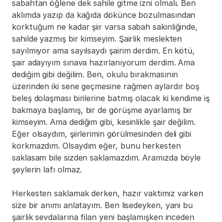
sabahtan öğlene dek sahile gitme izni olmalı. Ben 
aklımda yazıp da kağıda dökünce bozulmasından 
korktuğum ne kadar şiir varsa sabah sakinliğinde, 
sahilde yazmış bir kimseyim. Şairlik meslekten 
sayılmıyor ama sayılsaydı şairim derdim. En kötü, 
şair adayıyım sınava hazırlanıyorum derdim. Ama 
dediğim gibi değilim. Ben, okulu bırakmasının 
üzerinden iki sene geçmesine rağmen aylardır boş 
beleş dolaşması birilerine batmış olacak ki kendime iş 
bakmaya başlamış, bir de görüşme ayarlamış bir 
kimseyim. Ama dediğim gibi, kesinlikle şair değilim. 
Eğer olsaydım, şiirlerimin görülmesinden deli gibi 
korkmazdım. Olsaydım eğer, bunu herkesten 
saklasam bile sizden saklamazdım. Aramızda böyle 
şeylerin lafı olmaz.
Herkesten saklamak derken, hazır vaktimiz varken 
size bir anımı anlatayım. Ben lisedeyken, yani bu 
şairlik sevdalarına filan yeni başlamışken inceden 