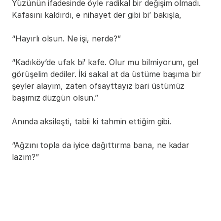
Yüzünün ifadesinde öyle radikal bir değişim olmadı. 
Kafasını kaldırdı, e nihayet der gibi bi’ bakışla,
“Hayırlı olsun. Ne işi, nerde?”
“Kadıköy’de ufak bi’ kafe. Olur mu bilmiyorum, gel 
görüşelim dediler. İki sakal at da üstüme başıma bir 
şeyler alayım, zaten ofsayttayız bari üstümüz 
başımız düzgün olsun.”
Anında aksileşti, tabii ki tahmin ettiğim gibi.
“Ağzını topla da iyice dağıttırma bana, ne kadar 
lazım?”
“Ne bileyim, iki yüz lira ver sen ne olur ne olmaz.”
“Yok ebeninki, al şu yüzlüğü yeter bu sana. Sağa 
sola yedirme doğru dürüst harca. Üstünü de harçlık 