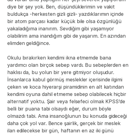
diye bir şey yok. Ben, düşündüklerimin ve vakit 
buldukça -herkesten gizli gizli- yazdıklarımın içinde 
bir atom parçası kadar küçük bile olsa özgünlüğü 
yakaladığıma inanırım. Sevdiğim gibi yaşamıyor 
olabilirim ama inandığım gibi de yaşarım. En azından 
elimden geldiğince.
Okulu bırakırken kendimi ikna etmemde bana 
yardımcı olan birçok sebep vardı. Bu sebeplerden en 
haklısı da, bu yolun bir yere gitmiyor oluşudur. 
İnsanlarca kabul görmüş meslekler içerisinde ilgimi 
çeken ve koca hiyerarşi piramidinin en alt katından 
kendimi oyuna dahil etmeme sebep olabilecek hiçbir 
alternatif yoktu. Şair veya felsefeci olmak KPSS’de 
belli bir puana tabi olsaydı eğer, durum böyle 
olmazdı tabi. Ama insanoğlunun bu konuda gideceği 
daha çok yol var. Bence şairlik, gerçek bir meslek 
ilan edilecekse bir gün, haftanın en az iki günü 