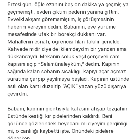
Ertesi gün, öğle ezanını beş on dakika ya geçmiş ya 
geçmemişti, evden çıktım pederin yanına gittim. 
Evvelki akşam görememiştim, iş görüşmesinin 
haberini vereyim dedim. Babamın, eve yürüme 
mesafesinde ufak bir börekçi dükkanı var. 
Mahallenin esnafı, öğrencisi filan takılır genelde. 
Kahvede midir diye de ikilemdeydim bir yandan ama 
dükkandaydı. Mekanın soluk yeşil çerçeveli cam 
kapısını açıp “Selamünaleyküm,” dedim. Kapının 
sağında kalan sobanın sıcaklığı, kapıyı açar açmaz 
suratıma çarpıp yayılmaya başladı. Kapının üstünde 
asılı olan kartı düzeltip “AÇIK” yazan yüzü dışarıya 
çevirdim.
Babam, kapının gıcırtısıyla kafasını ahşap tezgahın 
üstünde kestiği kır pidelerinden kaldırdı. Beni 
görünce gözlerindeki heyecanı mı diyeyim gerginliği 
mi, o canlılığı kaybetti işte. Önündeki pidelere 
dönerken,