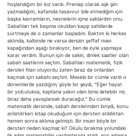
hoşlandığım bir kız vardı. Prensip olarak aşk şiiri 
yazmadığım, kafamda tasavvur bile etmediğim için 
başka kavramların, nesnelerin içine saklardım onu. 
Sabahları tek başıma okuldan kaçıp sahillerde 
sürtmeye de o zamanlar başladım. Baktım ki herkes 
aklında, kalbinde ne varsa denizin şeffaf mavi 
kapağından aşağı bırakıyor, ben de öyle yapmaya 
karar verdim. Bunun için de sakin, dinlek saatler olan 
sabah saatlerini seçtim. Sabahları matematik, fizik 
dersleri filan oluyordu zaten biraz da onlardan 
kaçmak için sabahı seçtim. Mesela bir cümle vardı o 
dönemlerde yazdığım; şöyle bir şeydi, “Eğer hayat 
bir yolculuksa, kaptana yakın olan birisi iletebilir mi; 
biraz daha yavaşlarsak duracağız.” Bu cümle 
matematik dersinde, sabah derslerinden biriydi, konu 
anlatılırken kitap okuduğum için dersten atıldıktan 
hemen sonra aklıma gelmişti. Bir insan böyle bir 
dersten neden kaçmaz ki? Okulu bırakma yolundaki 
ilk adım matematiğin yardımlarıyla atıldı, son adımsa 