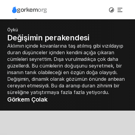
gorkem
org
Pano
Tasarım
Öykü
Galeri
Değişimin perakendesi
Yazılı
Aklımın içinde kovanlarına taş atılmış gibi vızıldayıp 
Hakkımda
duran düşünceler içinden kendini açığa çıkaran 
İletişim
cümleleri seyrettim. Dışa vurulmadıkça çok daha 
güzellerdi. Bu cümlelerin doğuşunu seyretmek, bir 
insanın tanık olabileceği en özgün doğa olayıydı. 
Değişimin, dinamik olarak gözümün önünde anbean 
cereyan etmesiydi. Bu da aranıp duran zihnimi bir 
süreliğine yatıştırmaya fazla fazla yetiyordu.
Görkem Çolak