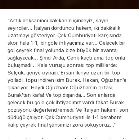
"Artık doksanıncı dakikanın içindeyiz, sayın 
seyirciler… İtalyan dördüncü hakem, iki dakikalık 
uzatmayı gösteriyor. Çek Cumhuriyeti karşısında 
skor hala 1-1, bir gole ihtiyacımız var… Gelecek bir 
gol çeyrek final yolunda bize büyük bir avantaj 
sağlayacak… Şimdi Arda, Cenk kaçtı ama top onla 
buluşmadı… Kale vuruşu sonrası top millilerde; 
Selçuk, geriye oynadı. Ersan ileriye uzun bir top 
yolladı, topu indiren isim Burak. Hakan, Oğuzhan’a 
çıkarıyor. Haydi Oğuzhan! Oğuzhan’ın ortası; 
Burak’tan kafa! Ve top dışarıda… Son anlarda 
gelecek bu gole çok ihtiyacımız vardı fakat Burak 
pozisyonu değerlendiremedi. Ve İtalyan hakem, son 
düdüğü çalıyor. Çek Cumhuriyeti ile 1-1 berabere 
kalıp çeyrek final şansımızı zora sokuyoruz…”