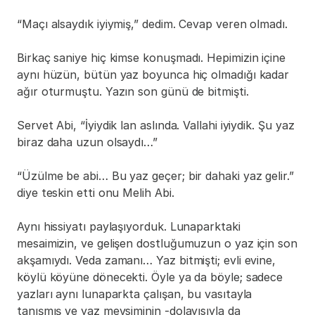
“Maçı alsaydık iyiymiş,” dedim. Cevap veren olmadı.
Birkaç saniye hiç kimse konuşmadı. Hepimizin içine 
aynı hüzün, bütün yaz boyunca hiç olmadığı kadar 
ağır oturmuştu. Yazın son günü de bitmişti.
Servet Abi, “İyiydik lan aslında. Vallahi iyiydik. Şu yaz 
biraz daha uzun olsaydı…”
“Üzülme be abi… Bu yaz geçer; bir dahaki yaz gelir.” 
diye teskin etti onu Melih Abi.
Aynı hissiyatı paylaşıyorduk. Lunaparktaki 
mesaimizin, ve gelişen dostluğumuzun o yaz için son 
akşamıydı. Veda zamanı… Yaz bitmişti; evli evine, 
köylü köyüne dönecekti. Öyle ya da böyle; sadece 
yazları aynı lunaparkta çalışan, bu vasıtayla 
tanışmış ve yaz mevsiminin -dolayısıyla da 