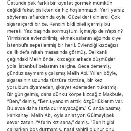
Üstünde pek farklı bir kıyafet görmek mümkün 
değildi fakat pislikten de hiç hoşlanmazdı. Yerli yersiz 
söylenen laflardan da öyle. Güzel dert dinlerdi. Çok 
sigara içerdi bir de. Kendini bildi bileli içermiş bu 
mereti. Yaz başında sormuştum. İçmeyip de n’apsın? 
Yirmisinde evlendirilmiş, ekmek aslanın ağzında diye 
İstanbul’a sepetlenmiş bir herif. Evlendiği kızcağızı 
da ilk defa nikah masasında görmüş. Delikanlı 
çağındaki Melih önde, kızcağız arkada düşmüşler 
yola. İstanbul belasının ta içine. Gece dememiş, 
gündüz saymamış çalışmış Melih Abi. Yılları böyle, 
sigarasının ucunda tüttüre tüttüre, bir kez 
yoruldum diyemeden, şikayet edemeden tüketmiş. 
Bir gün gelmiş, daha dünkü körpe kızcağız Makbule, 
“Ben,” demiş, “Ben uyandım artık, özgürlüklerim var. 
Bu evde daha fazla durmayacağım.” O anda basmış 
kahkahayı Melih Abi, öyle anlatıyor. Gülmeyi pek 
sever zaten. “Aferin kız sana,” demiş. “Ben it gibi 
çalışırken boş durmamış, nasıl şehirli olunur onu 