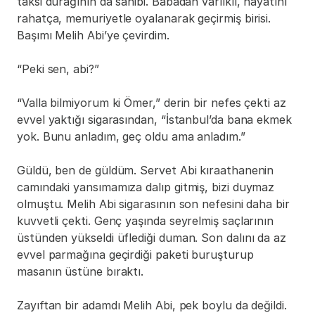
taksi durağının da sahibi. Babadan varlıklı, hayatını 
rahatça, memuriyetle oyalanarak geçirmiş birisi. 
Başımı Melih Abi’ye çevirdim.
“Peki sen, abi?”
“Valla bilmiyorum ki Ömer,” derin bir nefes çekti az 
evvel yaktığı sigarasından, “İstanbul’da bana ekmek 
yok. Bunu anladım, geç oldu ama anladım.”
Güldü, ben de güldüm. Servet Abi kıraathanenin 
camındaki yansımamıza dalıp gitmiş, bizi duymaz 
olmuştu. Melih Abi sigarasının son nefesini daha bir 
kuvvetli çekti. Genç yaşında seyrelmiş saçlarının 
üstünden yükseldi üflediği duman. Son dalını da az 
evvel parmağına geçirdiği paketi buruşturup 
masanın üstüne bıraktı.
Zayıftan bir adamdı Melih Abi, pek boylu da değildi. 