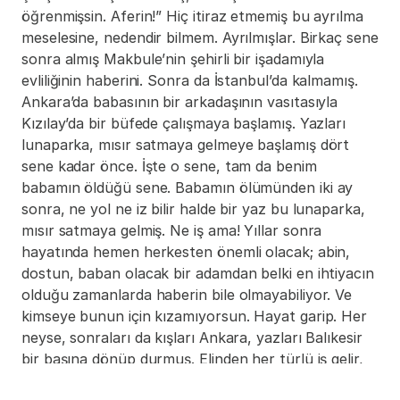
öğrenmişsin. Aferin!” Hiç itiraz etmemiş bu ayrılma 
meselesine, nedendir bilmem. Ayrılmışlar. Birkaç sene 
sonra almış Makbule’nin şehirli bir işadamıyla 
evliliğinin haberini. Sonra da İstanbul’da kalmamış. 
Ankara’da babasının bir arkadaşının vasıtasıyla 
Kızılay’da bir büfede çalışmaya başlamış. Yazları 
lunaparka, mısır satmaya gelmeye başlamış dört 
sene kadar önce. İşte o sene, tam da benim 
babamın öldüğü sene. Babamın ölümünden iki ay 
sonra, ne yol ne iz bilir halde bir yaz bu lunaparka, 
mısır satmaya gelmiş. Ne iş ama! Yıllar sonra 
hayatında hemen herkesten önemli olacak; abin, 
dostun, baban olacak bir adamdan belki en ihtiyacın 
olduğu zamanlarda haberin bile olmayabiliyor. Ve 
kimseye bunun için kızamıyorsun. Hayat garip. Her 
neyse, sonraları da kışları Ankara, yazları Balıkesir 
bir başına dönüp durmuş. Elinden her türlü iş gelir, 
şimdinin okumuşlarına bile taş çıkartır. Bir de 