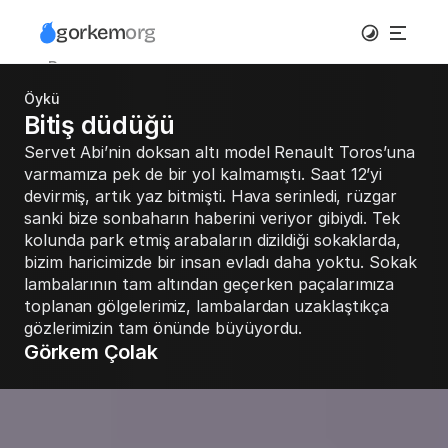
gorkem
org
Pano
Tasarım
Öykü
Galeri
Bitiş düdüğü
Yazılı
Servet Abi’nin doksan altı model Renault Toros’una 
Hakkımda
varmamıza pek de bir yol kalmamıştı. Saat 12’yi 
İletişim
devirmiş, artık yaz bitmişti. Hava serinledi, rüzgar 
sanki bize sonbaharın haberini veriyor gibiydi. Tek 
kolunda park etmiş arabaların dizildiği sokaklarda, 
bizim haricimizde bir insan evladı daha yoktu. Sokak 
lambalarının tam altından geçerken paçalarımıza 
toplanan gölgelerimiz, lambalardan uzaklaştıkça 
gözlerimizin tam önünde büyüyordu.
Görkem Çolak