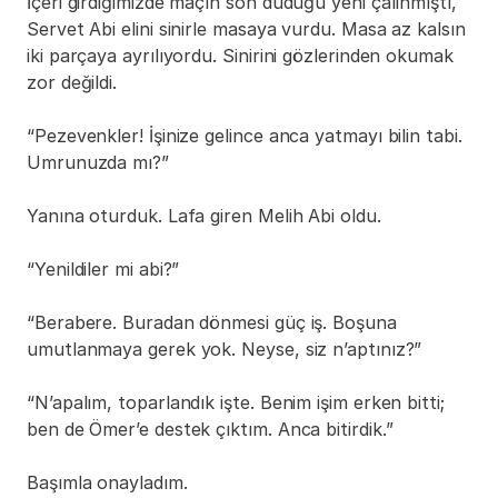
İçeri girdiğimizde maçın son düdüğü yeni çalınmıştı, 
Servet Abi elini sinirle masaya vurdu. Masa az kalsın 
iki parçaya ayrılıyordu. Sinirini gözlerinden okumak 
zor değildi.
“Pezevenkler! İşinize gelince anca yatmayı bilin tabi. 
Umrunuzda mı?”
Yanına oturduk. Lafa giren Melih Abi oldu.
“Yenildiler mi abi?”
“Berabere. Buradan dönmesi güç iş. Boşuna 
umutlanmaya gerek yok. Neyse, siz n’aptınız?”
“N’apalım, toparlandık işte. Benim işim erken bitti; 
ben de Ömer’e destek çıktım. Anca bitirdik.”
Başımla onayladım.