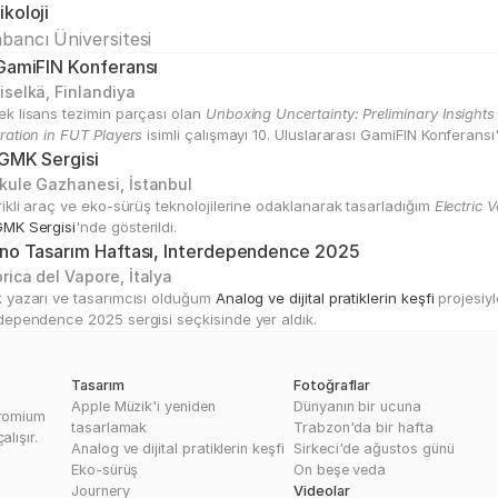
ikoloji
bancı Üniversitesi
GamiFIN Konferansı
iselkä, Finlandiya
k lisans tezimin parçası olan 
Unboxing Uncertainty: Preliminary Insights
ration in FUT Players
 isimli çalışmayı 10. Uluslararası GamiFIN Konferan
 GMK Sergisi
kule Gazhanesi, İstanbul
rikli araç ve eko-sürüş teknolojilerine odaklanarak tasarladığım 
Electric 
GMK Sergisi
'nde gösterildi.
ano Tasarım Haftası, Interdependence 2025
rica del Vapore, İtalya
 yazarı ve tasarımcısı olduğum 
Analog ve dijital pratiklerin keşfi
 projesiy
dependence 2025 sergisi seçkisinde yer aldık.
Tasarım
Fotoğraflar
Apple Müzik'i yeniden 
Dünyanın bir ucuna
romium 
tasarlamak
Trabzon'da bir hafta
alışır.
Analog ve dijital pratiklerin keşfi
Sirkeci'de ağustos günü
Eko-sürüş
On beşe veda
Journery
Videolar