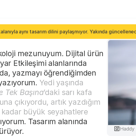
alanıyla aynı tasarım dilini paylaşmıyor. Yakında güncellene
oloji mezunuyum. Dijital ürün 
yar Etkileşimi alanlarında 
nda, yazmayı öğrendiğimden 
yazıyorum. 
Yedi yaşında 
e Tek Başına
’daki sarı kafa 
na çıkıyordu, artık yazdığım 
o kadar büyük seyahatlere 
şıyorum. Tasarım alanında 
Haddy 
ürüyor.