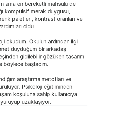
dım ama en bereketli mahsulü de 
ğı kompülsif merak duygusu, 
k paletleri, kontrast oranları ve 
yardımları oldu.
ji okudum. Okulun ardından ilgi 
innet duyduğum bir arkadaş 
eşinden gidilebilir gözüken tasarım 
ye böylece başladım.
ndığım araştırma metotları ve 
uluyor. Psikoloji eğitiminden 
aşam koşuluna sahip kullanıcıya 
 yürüyüp uzaklaşıyor.