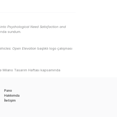
 into Psychological Need Satisfaction and 
sı'nda sundum.
Vehicles: Open Elevation
 başlıklı logo çalışması 
le Milano Tasarım Haftası kapsamında 
Pano
Hakkımda
İletişim