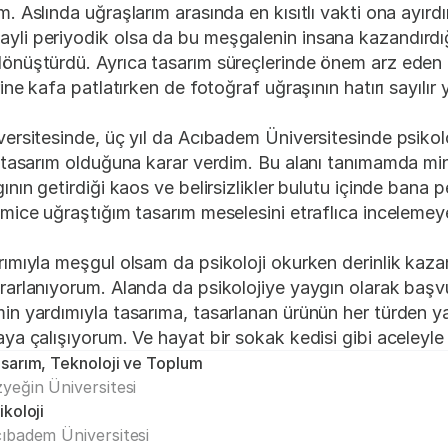
. Aslında uğraşlarım arasında en kısıtlı vakti ona ayır
yli periyodik olsa da bu meşgalenin insana kazandırdı
önüştürdü. Ayrıca tasarım süreçlerinde önem arz eden ren
ine kafa patlatırken de fotoğraf uğraşının hatırı sayılır 
versitesinde, üç yıl da Acıbadem Üniversitesinde psikolo
ın tasarım olduğuna karar verdim. Bu alanı tanımamda m
nın getirdiği kaos ve belirsizlikler bulutu içinde bana p
emice uğraştığım tasarım meselesini etraflıca inceleme
rımıyla meşgul olsam da psikoloji okurken derinlik kaza
rarlanıyorum. Alanda da psikolojiye yaygın olarak başvur
in yardımıyla tasarıma, tasarlanan ürünün her türden y
aya çalışıyorum. Ve hayat bir sokak kedisi gibi aceleyle
sarım, Teknoloji ve Toplum
yeğin Üniversitesi
ikoloji
ıbadem Üniversitesi