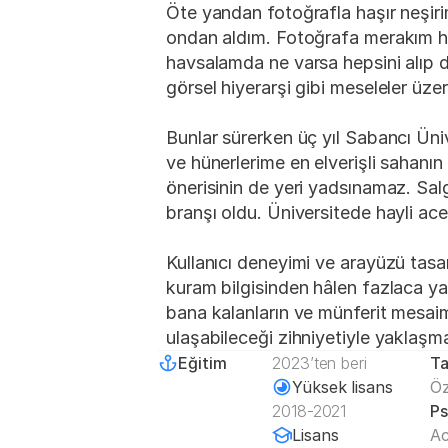
Öte yandan fotoğrafla haşır neşirim
ondan aldım. Fotoğrafa merakım ha
havsalamda ne varsa hepsini alıp d
görsel hiyerarşi gibi meseleler üzer
Bunlar sürerken üç yıl Sabancı Üni
ve hünerlerime en elverişli sahan
önerisinin de yeri yadsınamaz. Salgı
branşı oldu. Üniversitede hayli ac
Kullanıcı deneyimi ve arayüzü tasa
kuram bilgisinden hâlen fazlaca ya
bana kalanların ve münferit mesaim
ulaşabileceği zihniyetiyle yaklaşm
Eğitim
2023’ten beri
Ta
Yüksek lisans
Öz
2018-2021
Ps
Lisans
Ac