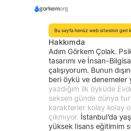
gorkem
org
Bu sayfa henüz web sitesinin geri k
Hakkımda
Adım Görkem Çolak. Psik
tasarımı ve İnsan-Bilgisa
çalışıyorum. Bunun dışı
beri öykü ve denemeler 
yazdığım ilk öyküde 
Evd
seksen günde dünya turu
karakterler kolay kolay 
çıkmıyor.
 İstanbul’da ya
yüksek lisans eğitimim s