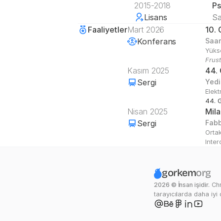
2015-2018
Ps
Lisans
Sa
Faaliyetler
Mart 2026
10. 
Konferans
Saar
Yükse
Frust
Kasım 2025
44.
Sergi
Yedi
Elekt
44. 
Nisan 2025
Mil
Sergi
Fabb
Ortak
Inter
gorkem
org
2026 © İnsan işidir.
 Ch
tarayıcılarda daha iyi ç