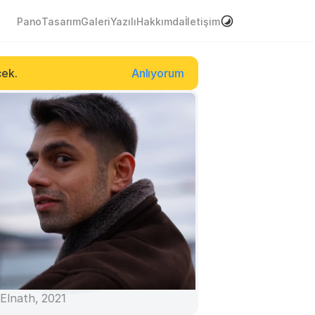
Pano
Tasarım
Galeri
Yazılı
Hakkımda
İletişim
cek.
Anlıyorum
Elnath
, 
2021